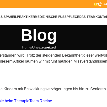
+4
& SPA
HEILPRAKTIKER
MEDIZINISCHE FUSSPFLEGE
DAS TEAM
KONTA
Blog
Home
/
Uncategorized
ssverstanden wird. Trotz der steigenden Bekanntheit dieser wertv
 diesem Artikel räumen wir mit fünf häufigen Missverständnissen
 von Kindern mit Entwicklungsverzögerungen bis hin zu Seniore
pie beim TherapieTeam Rheine