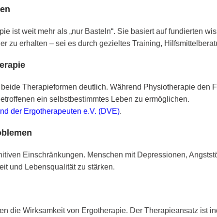
ten
e ist weit mehr als „nur Basteln“. Sie basiert auf fundierten wi
der zu erhalten – sei es durch gezieltes Training, Hilfsmittelb
erapie
ide Therapieformen deutlich. Während Physiotherapie den Foku
Betroffenen ein selbstbestimmtes Leben zu ermöglichen.
nd der Ergotherapeuten e.V. (DVE)
.
roblemen
ognitiven Einschränkungen. Menschen mit Depressionen, Angsts
it und Lebensqualität zu stärken.
n die Wirksamkeit von Ergotherapie. Der Therapieansatz ist indi