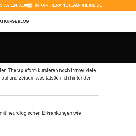
9 597 114 8130​
INFO@THERAPIETEAM-RHEINE.DE
KT
KURSE
BLOG
ollen Therapieform kursieren noch immer viele
 auf und zeigen, was tatsächlich hinter der
n mit neurologischen Erkrankungen wie