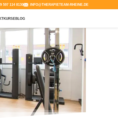
9 597 114 8130​
INFO@THERAPIETEAM-RHEINE.DE
KT
KURSE
BLOG