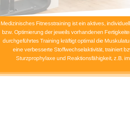
Medizinisches Fitnesstraining ist ein aktives, individ
bzw. Optimierung der jeweils vorhandenen Fertigkeite
durchgeführtes Training kräftigt optimal die Muskulat
eine verbesserte Stoffwechselaktivität, trainiert
Sturzprophylaxe und Reaktionsfähigkeit, z.B. i