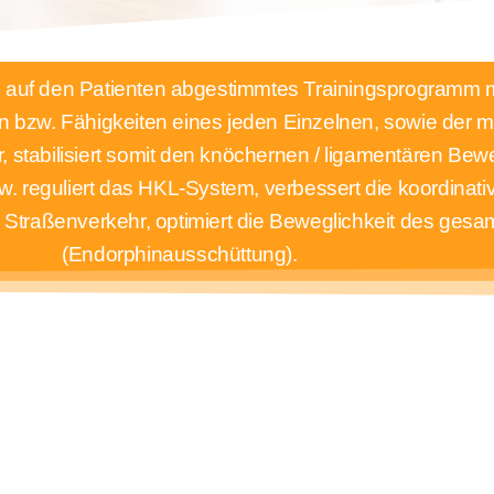
uell auf den Patienten abgestimmtes Trainingsprogramm mi
n bzw. Fähigkeiten eines jeden Einzelnen, sowie der m
ur, stabilisiert somit den knöchernen / ligamentären Be
 bzw. reguliert das HKL-System, verbessert die koordinat
m Straßenverkehr, optimiert die Beweglichkeit des ges
(Endorphinausschüttung).