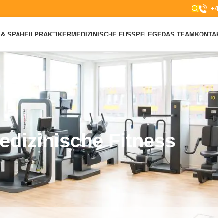
+4
& SPA
HEILPRAKTIKER
MEDIZINISCHE FUSSPFLEGE
DAS TEAM
KONTA
edizinische Fitness