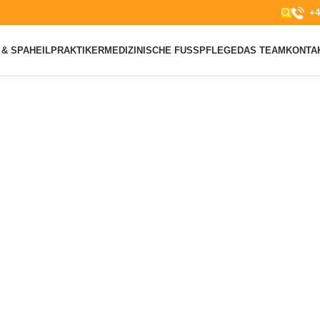
+4
& SPA
HEILPRAKTIKER
MEDIZINISCHE FUSSPFLEGE
DAS TEAM
KONTA