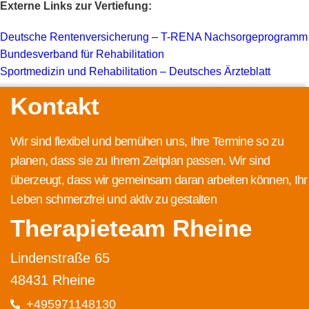
Externe Links zur Vertiefung:
Deutsche Rentenversicherung – T-RENA Nachsorgeprogramm
Bundesverband für Rehabilitation
Sportmedizin und Rehabilitation – Deutsches Ärzteblatt
Kontakt
Wir sind flexibel und bemühen uns, Ihre Termine so zu
planen, dass sie zu Ihrem Zeitplan passen. Wir sind
überzeugt, dass wir gemeinsam daran arbeiten können, Ihr
Leben schmerzfrei und aktiv zu gestalten
Therapieteam Rheine
Lindenstraße 65
48431 Rheine
+495971148130