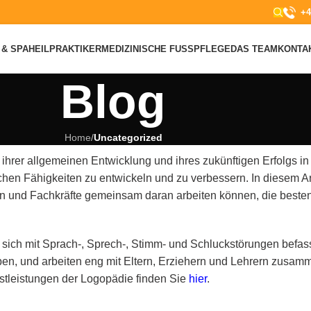
+4
& SPA
HEILPRAKTIKER
MEDIZINISCHE FUSSPFLEGE
DAS TEAM
KONTA
Blog
Home
/
Uncategorized
l ihrer allgemeinen Entwicklung und ihres zukünftigen Erfolgs i
lichen Fähigkeiten zu entwickeln und zu verbessern. In diesem A
rn und Fachkräfte gemeinsam daran arbeiten können, die besten
 sich mit Sprach-, Sprech-, Stimm- und Schluckstörungen befas
ben, und arbeiten eng mit Eltern, Erziehern und Lehrern zusam
stleistungen der Logopädie finden Sie
hier
.