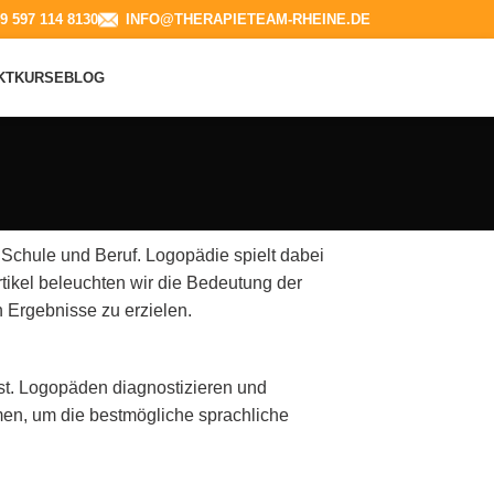
9 597 114 8130​
INFO@THERAPIETEAM-RHEINE.DE
KT
KURSE
BLOG
n Schule und Beruf. Logopädie spielt dabei
rtikel beleuchten wir die Bedeutung der
 Ergebnisse zu erzielen.
st. Logopäden diagnostizieren und
men, um die bestmögliche sprachliche