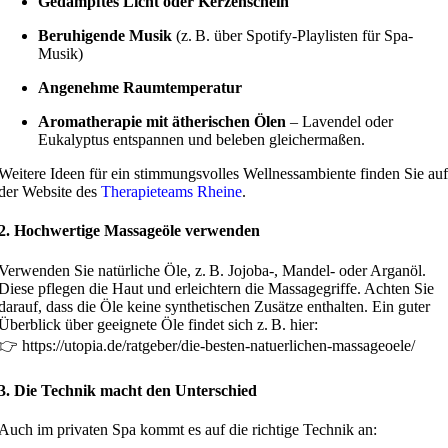
Gedämpftes Licht oder Kerzenschein
Beruhigende Musik
(z. B. über Spotify-Playlisten für Spa-
Musik)
Angenehme Raumtemperatur
Aromatherapie mit ätherischen Ölen
– Lavendel oder
Eukalyptus entspannen und beleben gleichermaßen.
Weitere Ideen für ein stimmungsvolles Wellnessambiente finden Sie auf
der Website des
Therapieteams Rheine
.
2. Hochwertige Massageöle verwenden
Verwenden Sie natürliche Öle, z. B. Jojoba-, Mandel- oder Arganöl.
Diese pflegen die Haut und erleichtern die Massagegriffe. Achten Sie
darauf, dass die Öle keine synthetischen Zusätze enthalten. Ein guter
Überblick über geeignete Öle findet sich z. B. hier:
👉
https://utopia.de/ratgeber/die-besten-natuerlichen-massageoele/
3. Die Technik macht den Unterschied
Auch im privaten Spa kommt es auf die richtige Technik an: