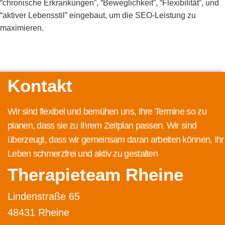
“chronische Erkrankungen”, “Beweglichkeit”, “Flexibilität”, und
“aktiver Lebensstil” eingebaut, um die SEO-Leistung zu
maximieren.
Kontakt
Wir sind flexibel und bemühen uns, Ihre Termine so zu
planen, dass sie zu Ihrem Zeitplan passen. Wir sind
überzeugt, dass wir gemeinsam daran arbeiten können, Ihr
Leben schmerzfrei und aktiv zu gestalten
Therapieteam Rheine
Lindenstraße 65
48431 Rheine