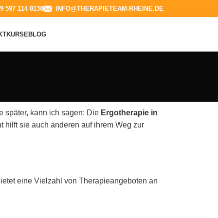
9 597 114 8130​
INFO@THERAPIETEAM-RHEINE.DE
KT
KURSE
BLOG
e später, kann ich sagen: Die
Ergotherapie in
 hilft sie auch anderen auf ihrem Weg zur
bietet eine Vielzahl von Therapieangeboten an