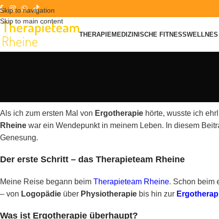
Skip to navigation
Skip to main content
THERAPIE
MEDIZINISCHE FITNESS
WELLNES 
Als ich zum ersten Mal von
Ergotherapie
hörte, wusste ich ehr
Rheine
war ein Wendepunkt in meinem Leben. In diesem Beitrag 
Genesung.
Der erste Schritt – das Therapieteam Rheine
Meine Reise begann beim
Therapieteam Rheine
. Schon beim e
– von
Logopädie
über
Physiotherapie
bis hin zur
Ergotherap
Was ist Ergotherapie überhaupt?