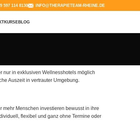
9 597 114 8130​
INFO@THERAPIETEAM-RHEINE.DE
KT
KURSE
BLOG
r nur in exklusiven Wellnesshotels möglich
che Auszeit in vertrauter Umgebung.
r mehr Menschen investieren bewusst in ihre
dividuell, flexibel und ganz ohne Termine oder