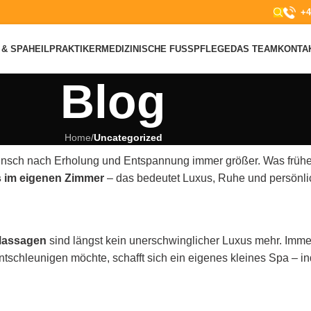
+4
& SPA
HEILPRAKTIKER
MEDIZINISCHE FUSSPFLEGE
DAS TEAM
KONTA
Blog
Home
/
Uncategorized
r Wunsch nach Erholung und Entspannung immer größer. Was frühe
 im eigenen Zimmer
– das bedeutet Luxus, Ruhe und persönli
assagen
sind längst kein unerschwinglicher Luxus mehr. Imme
tschleunigen möchte, schafft sich ein eigenes kleines Spa – in