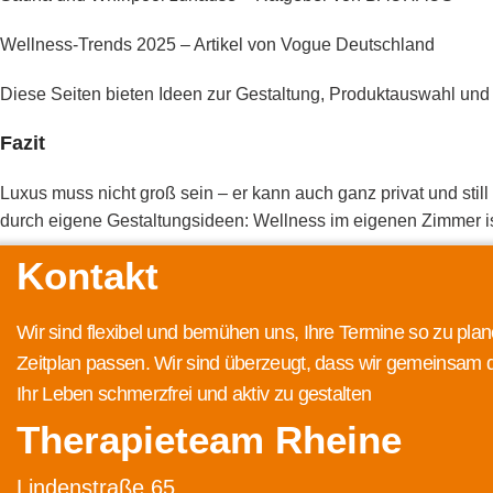
Wellness-Trends 2025 – Artikel von Vogue Deutschland
Diese Seiten bieten Ideen zur Gestaltung, Produktauswahl und
Fazit
Luxus muss nicht groß sein – er kann auch ganz privat und still
durch eigene Gestaltungsideen: Wellness im eigenen Zimmer ist
Kontakt
Wir sind flexibel und bemühen uns, Ihre Termine so zu plan
Zeitplan passen. Wir sind überzeugt, dass wir gemeinsam 
Ihr Leben schmerzfrei und aktiv zu gestalten
Therapieteam Rheine
Lindenstraße 65