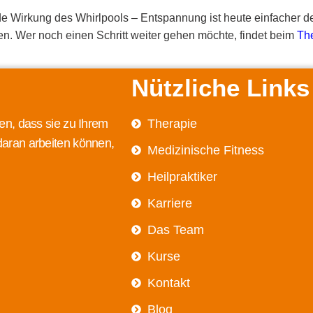
de Wirkung des Whirlpools – Entspannung ist heute einfacher 
n. Wer noch einen Schritt weiter gehen möchte, findet beim
Th
Nützliche Links
en, dass sie zu Ihrem
Therapie
daran arbeiten können,
Medizinische Fitness
Heilpraktiker
Karriere
Das Team
Kurse
Kontakt
Blog