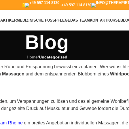
+49 597 114 8130​
RAKTIKER
MEDIZINISCHE FUSSPFLEGE
DAS TEAM
KONTAKT
KURSE
BLO
Blog
Home
/
Uncategorized
der Ruhe und Entspannung bewusst einzuplanen. Wer wünscht si
n
Massagen
und dem entspannenden Blubbern eines
Whirlpoo
oden, um Verspannungen zu lösen und das allgemeine Wohlbefin
 gezielte Druck auf Muskulatur und Gewebe fördert die Durch
eam Rheine
ein breites Angebot an individuellen Massagen, die 