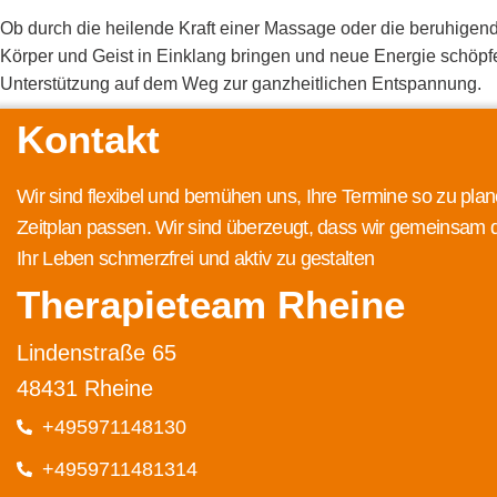
Ob durch die heilende Kraft einer Massage oder die beruhigen
Körper und Geist in Einklang bringen und neue Energie schöpfe
Unterstützung auf dem Weg zur ganzheitlichen Entspannung.
Kontakt
Wir sind flexibel und bemühen uns, Ihre Termine so zu plan
Zeitplan passen. Wir sind überzeugt, dass wir gemeinsam 
Ihr Leben schmerzfrei und aktiv zu gestalten
Therapieteam Rheine
Lindenstraße 65
48431 Rheine
+495971148130
+4959711481314