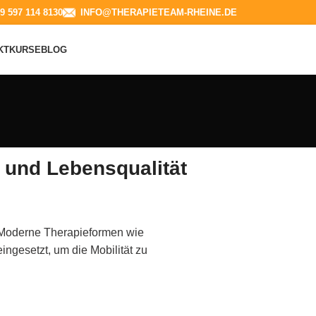
9 597 114 8130​
INFO@THERAPIETEAM-RHEINE.DE
KT
KURSE
BLOG
t und Lebensqualität
t. Moderne Therapieformen wie
ngesetzt, um die Mobilität zu