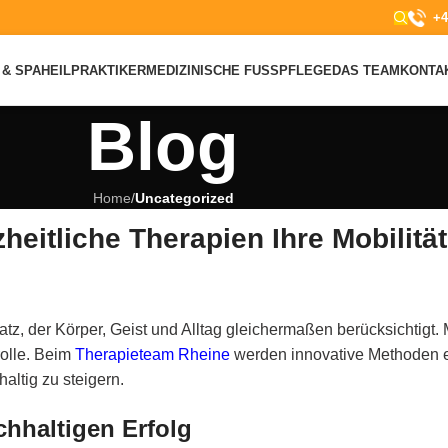
+4
& SPA
HEILPRAKTIKER
MEDIZINISCHE FUSSPFLEGE
DAS TEAM
KONTA
Blog
Home
/
Uncategorized
heitliche Therapien Ihre Mobilitä
satz, der Körper, Geist und Alltag gleichermaßen berücksichtig
rolle. Beim
Therapieteam Rheine
werden innovative Methoden ei
altig zu steigern.
chhaltigen Erfolg