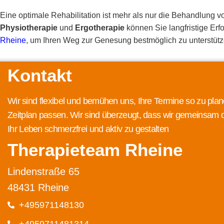
Eine optimale Rehabilitation ist mehr als nur die Behandlung 
Physiotherapie
und
Ergotherapie
können Sie langfristige Erf
Rheine
, um Ihren Weg zur Genesung bestmöglich zu unterstütz
Kontakt
Wir sind flexibel und bemühen uns, Ihre Termine so zu plan
Zeitplan passen. Wir sind überzeugt, dass wir gemeinsam 
Ihr Leben schmerzfrei und aktiv zu gestalten
Therapieteam Rheine
Lindenstraße 65
48431 Rheine
+495971148130