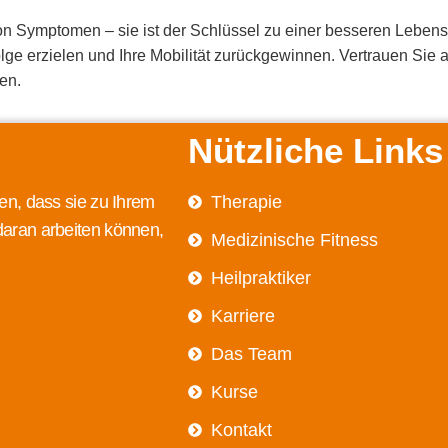
von Symptomen – sie ist der Schlüssel zu einer besseren Lebens
olge erzielen und Ihre Mobilität zurückgewinnen. Vertrauen Sie 
en.
Nützliche Links
en, dass sie zu Ihrem
Therapie
daran arbeiten können,
Medizinische Fitness
Heilpraktiker
Karriere
Das Team
Kurse
Kontakt