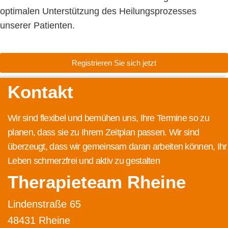
optimalen Unterstützung des Heilungsprozesses
unserer Patienten.
Registrieren Sie sich jetzt
Kontakt
Wir sind flexibel und bemühen uns, Ihre Termine so zu
planen, dass sie zu Ihrem Zeitplan passen. Wir sind
überzeugt, dass wir gemeinsam daran arbeiten können, Ihr
Leben schmerzfrei und aktiv zu gestalten
Therapieteam Rheine
Lindenstraße 65
48431 Rheine