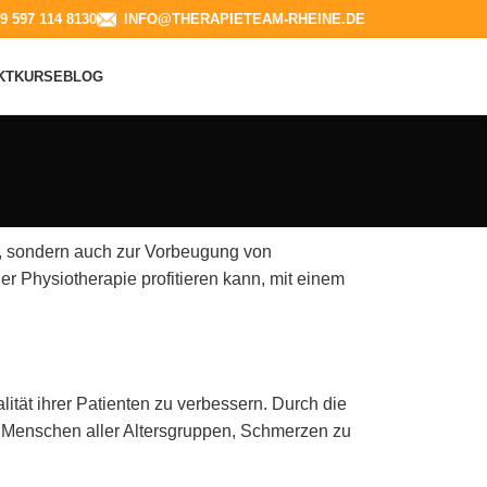
9 597 114 8130​
INFO@THERAPIETEAM-RHEINE.DE
KT
KURSE
BLOG
en, sondern auch zur Vorbeugung von
er Physiotherapie profitieren kann, mit einem
tät ihrer Patienten zu verbessern. Durch die
 Menschen aller Altersgruppen, Schmerzen zu