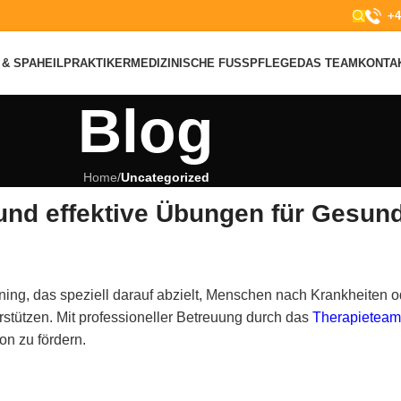
+4
& SPA
HEILPRAKTIKER
MEDIZINISCHE FUSSPFLEGE
DAS TEAM
KONTA
Blog
Home
/
Uncategorized
 und effektive Übungen für Gesun
ing, das speziell darauf abzielt, Menschen nach Krankheiten o
erstützen. Mit professioneller Betreuung durch das
Therapieteam
on zu fördern.