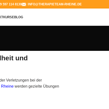
9 597 114 8130​
INFO@THERAPIETEAM-RHEINE.DE
KT
KURSE
BLOG
dheit und
der Verletzungen bei der
 Rheine
werden gezielte Übungen