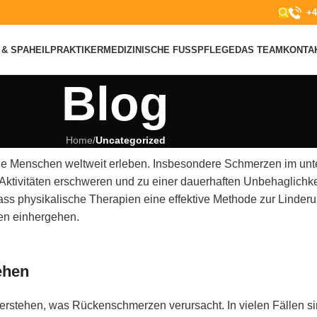
+4
& SPA
HEILPRAKTIKER
MEDIZINISCHE FUSSPFLEGE
DAS TEAM
KONTA
Blog
Home
/
Uncategorized
e Menschen weltweit erleben. Insbesondere Schmerzen im unt
e Aktivitäten erschweren und zu einer dauerhaften Unbehaglichke
ss physikalische Therapien eine effektive Methode zur Linde
en einhergehen.
ehen
verstehen, was Rückenschmerzen verursacht. In vielen Fällen