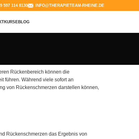
9 597 114 8130​
INFO@THERAPIETEAM-RHEINE.DE
KT
KURSE
BLOG
eren Rückenbereich können die
it führen. Während viele sofort an
rung von Rückenschmerzen darstellen können,
 sind Rückenschmerzen das Ergebnis von