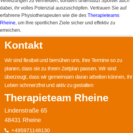
Verletzungen zu vermeiden, sondern unterstützt Sportler auch
dabei, ihr volles Potenzial auszuschöpfen. Vertrauen Sie auf
erfahrene Physiotherapeuten wie die des
Therapieteams
Rheine
, um Ihre sportlichen Ziele sicher und effektiv zu
erreichen.
Kontakt
Wir sind flexibel und bemühen uns, Ihre Termine so zu
planen, dass sie zu Ihrem Zeitplan passen. Wir sind
überzeugt, dass wir gemeinsam daran arbeiten können, Ihr
Leben schmerzfrei und aktiv zu gestalten
Therapieteam Rheine
Lindenstraße 65
48431 Rheine
+495971148130