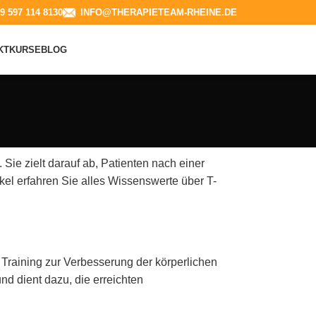
9 597 114 8130​
INFO@THERAPIETEAM-RHEINE.DE
KT
KURSE
BLOG
Sie zielt darauf ab, Patienten nach einer
kel erfahren Sie alles Wissenswerte über T-
 Training zur Verbesserung der körperlichen
d dient dazu, die erreichten