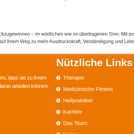
ckzugewinnen – im wörtlichen wie im übertragenen Sinn. Mit pr
auf Ihrem Weg zu mehr Ausdruckskraft, Verständigung und Leb
Nützliche Links
en, dass sie zu Ihrem
Therapie
daran arbeiten können,
Medizinische Fitness
Heilpraktiker
Karriere
Das Team