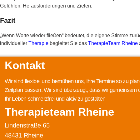
Gefühlen, Herausforderungen und Zielen.
Fazit
„Wenn Worte wieder fließen“ bedeutet, die eigene Stimme zurü
individueller
Therapie
begleitet Sie das
TherapieTeam Rheine
Kontakt
Wir sind flexibel und bemühen uns, Ihre Termine so zu plan
Zeitplan passen. Wir sind überzeugt, dass wir gemeinsam 
Ihr Leben schmerzfrei und aktiv zu gestalten
Therapieteam Rheine
Lindenstraße 65
48431 Rheine