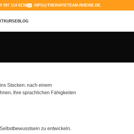
9 597 114 8130​
INFO@THERAPIETEAM-RHEINE.DE
KT
KURSE
BLOG
ins Stocken: nach einem
Ihnen, Ihre sprachlichen Fähigkeiten
Selbstbewusstsein zu entwickeln.