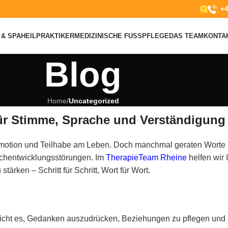
+4
& SPA
HEILPRAKTIKER
MEDIZINISCHE FUSSPFLEGE
DAS TEAM
KONTA
Blog
Home
/
Uncategorized
für Stimme, Sprache und Verständigung
 Emotion und Teilhabe am Leben. Doch manchmal geraten Worte 
achentwicklungsstörungen. Im
TherapieTeam Rheine
helfen wir 
rken – Schritt für Schritt, Wort für Wort.
licht es, Gedanken auszudrücken, Beziehungen zu pflegen und 