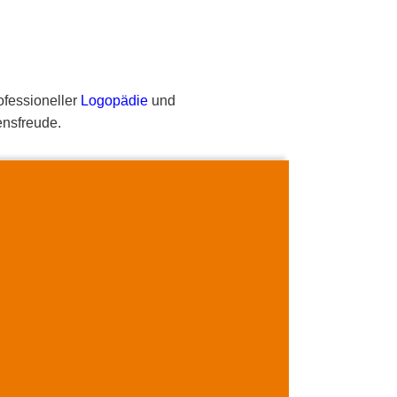
ofessioneller
Logopädie
und
ensfreude.