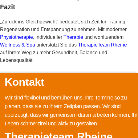
Fazit
„Zurück ins Gleichgewicht“ bedeutet, sich Zeit für Training,
Regeneration und Entspannung zu nehmen. Mit moderner
Physiotherapie
, individueller
Therapie
und wohltuendem
Wellness & Spa
unterstützt Sie das
TherapieTeam Rheine
auf Ihrem Weg zu mehr Gesundheit, Balance und
Lebensqualität.
Kontakt
Wir sind flexibel und bemühen uns, Ihre Termine so zu
planen, dass sie zu Ihrem Zeitplan passen. Wir sind
überzeugt, dass wir gemeinsam daran arbeiten können, Ihr
Leben schmerzfrei und aktiv zu gestalten
Therapieteam Rheine