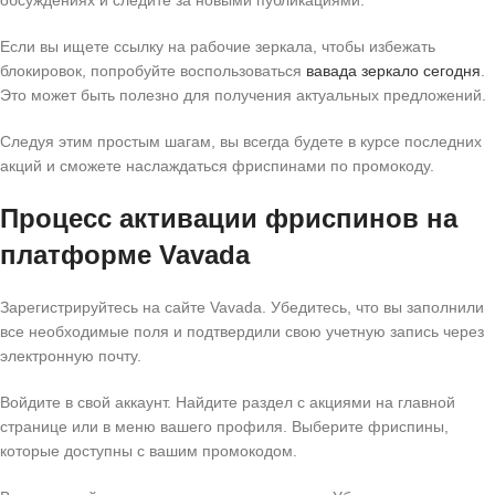
Если вы ищете ссылку на рабочие зеркала, чтобы избежать
блокировок, попробуйте воспользоваться
вавада зеркало сегодня
.
Это может быть полезно для получения актуальных предложений.
Следуя этим простым шагам, вы всегда будете в курсе последних
акций и сможете наслаждаться фриспинами по промокоду.
Процесс активации фриспинов на
платформе Vavada
Зарегистрируйтесь на сайте Vavada. Убедитесь, что вы заполнили
все необходимые поля и подтвердили свою учетную запись через
электронную почту.
Войдите в свой аккаунт. Найдите раздел с акциями на главной
странице или в меню вашего профиля. Выберите фриспины,
которые доступны с вашим промокодом.