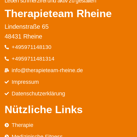
Leben schmerzfrei und aktiv zu gestalten
Therapieteam Rheine
Lindenstraße 65
48431 Rheine
+495971148130
+4959711481314
info@therapieteam-rheine.de
Impressum
Datenschutz­erklärung
Nützliche Links
Therapie
Medizinische Fitness