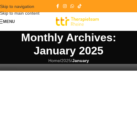
Skip to navigation
Skip to main content
MENU
Monthly Archives:
January 2025
Reha-Sport und T-RENA Programme: Ihre
Home
/
2025
/
January
Gesundheit in besten Händen
22
JAN