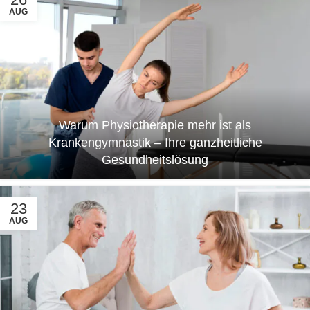
AUG
Warum Physiotherapie mehr ist als
Krankengymnastik – Ihre ganzheitliche
Gesundheitslösung
23
AUG