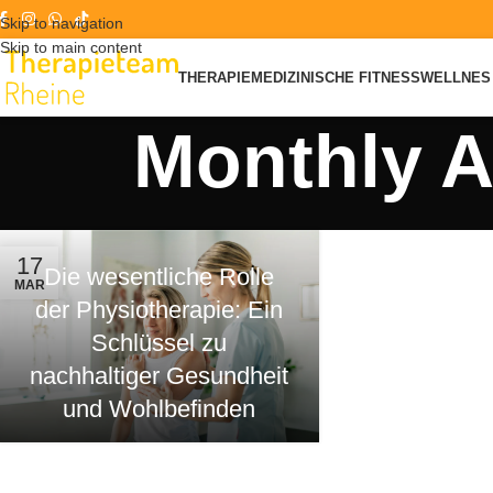
Skip to navigation
Skip to main content
THERAPIE
MEDIZINISCHE FITNESS
WELLNES 
Monthly A
17
Die wesentliche Rolle
MAR
der Physiotherapie: Ein
Schlüssel zu
nachhaltiger Gesundheit
und Wohlbefinden