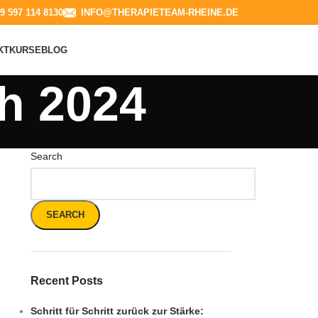
9 597 114 8130​
INFO@THERAPIETEAM-RHEINE.DE
KT
KURSE
BLOG
h 2024
Search
SEARCH
Recent Posts
Schritt für Schritt zurück zur Stärke: