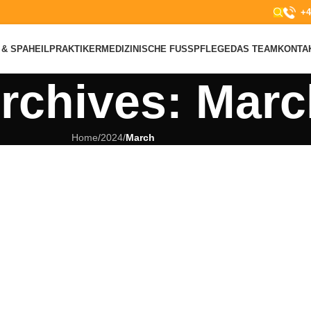
+4
& SPA
HEILPRAKTIKER
MEDIZINISCHE FUSSPFLEGE
DAS TEAM
KONTA
rchives: Marc
Home
/
2024
/
March