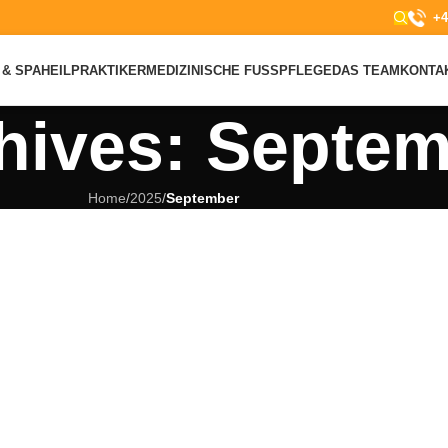
+4
& SPA
HEILPRAKTIKER
MEDIZINISCHE FUSSPFLEGE
DAS TEAM
KONTA
hives: Septem
Home
/
2025
/
September