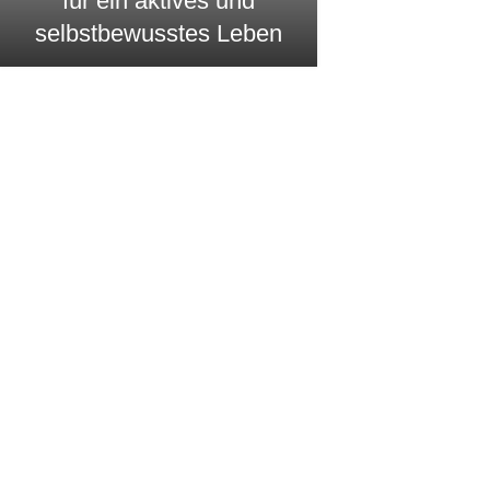
für ein aktives und
selbstbewusstes Leben