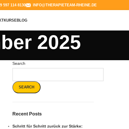
9 597 114 8130​
INFO@THERAPIETEAM-RHEINE.DE
KT
KURSE
BLOG
ber 2025
Search
SEARCH
Recent Posts
Schritt für Schritt zurück zur Stärke: