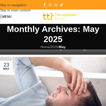
Skip to navigation
Skip to main content
MENU
Monthly Archives: May
2025
Physiotherapie beim Bandscheibenvorfall: Wege
Home
/
2025
/
May
zur Schmerzlinderung und Heilung
27
MAY
23
MAY